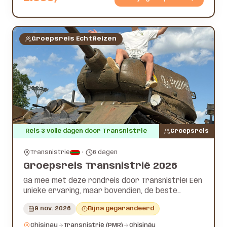
Groepsreis EchtReizen
Reis 3 volle dagen door Transnistrië
Groepsreis
Transnistrië
•
6
dagen
Groepsreis Transnistrië 2026
Ga mee met deze rondreis door Transnistrië! Een
unieke ervaring, maar bovendien, de beste
rondreis van 2026!
9 nov. 2026
Bijna gegarandeerd
Chisinau
Transnistrië (PMR)
Chișinău