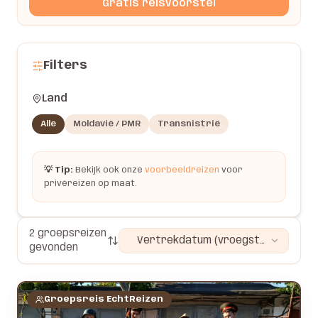
Gratis reisvoorstel
Filters
Land
Alle
Moldavië / PMR
Transnistrië
💡 Tip:
Bekijk ook onze
voorbeeldreizen
voor
privéreizen op maat.
2 groepsreizen
Vertrekdatum (vroegst
gevonden
eerst)
Groepsreis EchtReizen