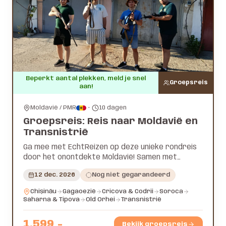
Beperkt aantal plekken, meld je snel
Groepsreis
aan!
Moldavië / PMR
•
10
dagen
Groepsreis: Reis naar Moldavië en
Transnistrië
Ga mee met EchtReizen op deze unieke rondreis
door het onontdekte Moldavië! Samen met
reisleider Benjamin (@reismetbenjamin) ga je een
12 dec. 2026
Nog niet gegarandeerd
hele bijzondere reis tegemoet!
Chișinău
Gagaoezië
Cricova & Codrii
Soroca
Saharna & Tipova
Old Orhei
Transnistrië
1.599
,-
Bekijk groepsreis