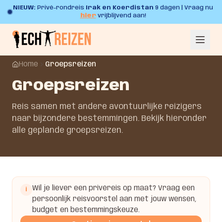
NIEUW:
Privé-rondreis
Irak en Koerdistan
9 dagen | Vraag nu
hier
vrijblijvend aan!
Home
Groepsreizen
Groepsreizen
Reis samen met andere avontuurlijke reizigers
naar bijzondere bestemmingen. Bekijk hieronder
alle geplande groepsreizen.
Wil je liever een privéreis op maat? Vraag een
i
persoonlijk reisvoorstel aan met jouw wensen,
budget en bestemmingskeuze.