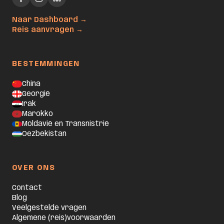
Naar Dashboard →
Reis aanvragen →
BESTEMMINGEN
China
Georgië
Irak
Marokko
Moldavië en Transnistrië
Oezbekistan
OVER ONS
Contact
Blog
Veelgestelde vragen
Algemene (reis)voorwaarden